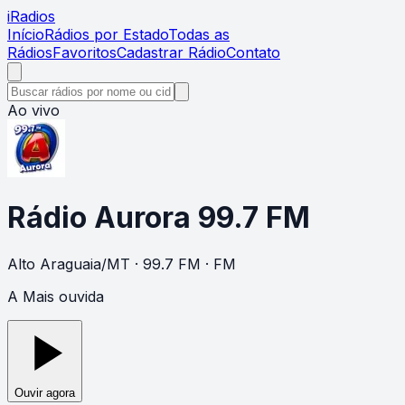
i
Radios
Início
Rádios por Estado
Todas as
Rádios
Favoritos
Cadastrar Rádio
Contato
Ao vivo
Rádio Aurora 99.7 FM
Alto Araguaia
/
MT
· 99.7 FM
· FM
A Mais ouvida
Ouvir agora