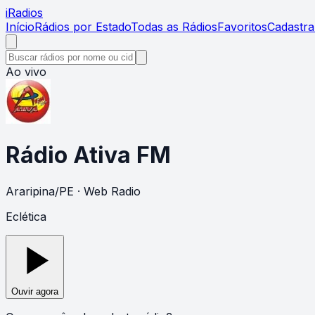
i
Radios
Início
Rádios por Estado
Todas as Rádios
Favoritos
Cadastra
Ao vivo
Rádio Ativa FM
Araripina
/
PE
· Web Radio
Eclética
Ouvir agora