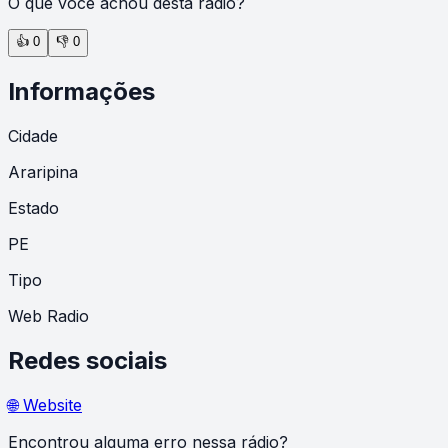
O que você achou desta rádio?
👍
0
👎
0
Informações
Cidade
Araripina
Estado
PE
Tipo
Web Radio
Redes sociais
🌐 Website
Encontrou alguma erro nessa rádio?