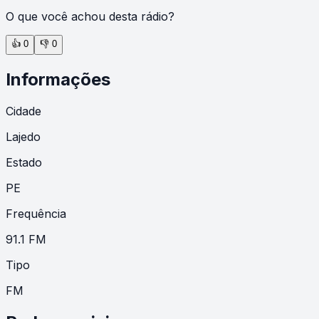
O que você achou desta rádio?
👍
0
👎
0
Informações
Cidade
Lajedo
Estado
PE
Frequência
91.1 FM
Tipo
FM