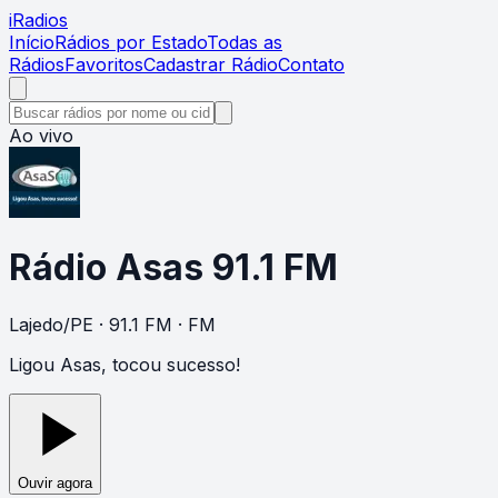
i
Radios
Início
Rádios por Estado
Todas as
Rádios
Favoritos
Cadastrar Rádio
Contato
Ao vivo
Rádio Asas 91.1 FM
Lajedo
/
PE
· 91.1 FM
· FM
Ligou Asas, tocou sucesso!
Ouvir agora