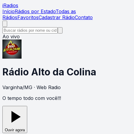
i
Radios
Início
Rádios por Estado
Todas as
Rádios
Favoritos
Cadastrar Rádio
Contato
Ao vivo
Rádio Alto da Colina
Varginha
/
MG
· Web Radio
O tempo todo com você!!!
Ouvir agora