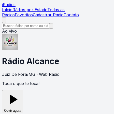
i
Radios
Início
Rádios por Estado
Todas as
Rádios
Favoritos
Cadastrar Rádio
Contato
Ao vivo
Rádio Alcance
Juiz De Fora
/
MG
· Web Radio
Toca o que te toca!
Ouvir agora