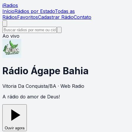
i
Radios
Início
Rádios por Estado
Todas as
Rádios
Favoritos
Cadastrar Rádio
Contato
Ao vivo
Rádio Ágape Bahia
Vitoria Da Conquista
/
BA
· Web Radio
A rádio do amor de Deus!
Ouvir agora