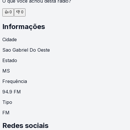
O que você achou desta rádio?
👍
0
👎
0
Informações
Cidade
Sao Gabriel Do Oeste
Estado
MS
Frequência
94.9 FM
Tipo
FM
Redes sociais