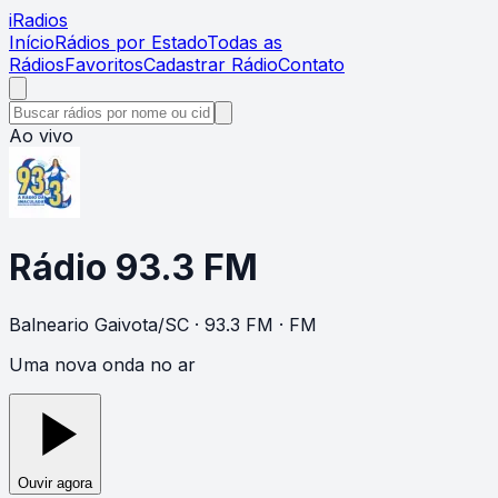
i
Radios
Início
Rádios por Estado
Todas as
Rádios
Favoritos
Cadastrar Rádio
Contato
Ao vivo
Rádio 93.3 FM
Balneario Gaivota
/
SC
· 93.3 FM
· FM
Uma nova onda no ar
Ouvir agora