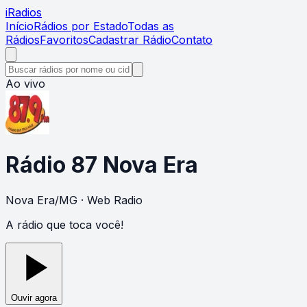
i
Radios
Início
Rádios por Estado
Todas as
Rádios
Favoritos
Cadastrar Rádio
Contato
Ao vivo
Rádio 87 Nova Era
Nova Era
/
MG
· Web Radio
A rádio que toca você!
Ouvir agora