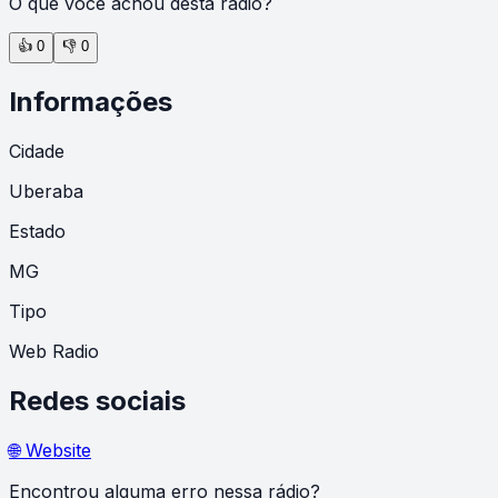
O que você achou desta rádio?
👍
0
👎
0
Informações
Cidade
Uberaba
Estado
MG
Tipo
Web Radio
Redes sociais
🌐 Website
Encontrou alguma erro nessa rádio?