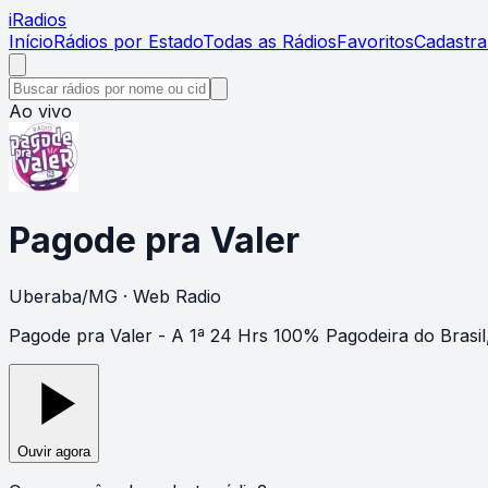
i
Radios
Início
Rádios por Estado
Todas as Rádios
Favoritos
Cadastra
Ao vivo
Pagode pra Valer
Uberaba
/
MG
· Web Radio
Pagode pra Valer - A 1ª 24 Hrs 100% Pagodeira do Brasi
Ouvir agora