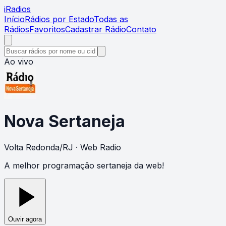
i
Radios
Início
Rádios por Estado
Todas as
Rádios
Favoritos
Cadastrar Rádio
Contato
Ao vivo
Nova Sertaneja
Volta Redonda
/
RJ
· Web Radio
A melhor programação sertaneja da web!
Ouvir agora