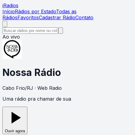
i
Radios
Início
Rádios por Estado
Todas as
Rádios
Favoritos
Cadastrar Rádio
Contato
Ao vivo
Nossa Rádio
Cabo Frio
/
RJ
· Web Radio
Uma rádio pra chamar de sua
Ouvir agora