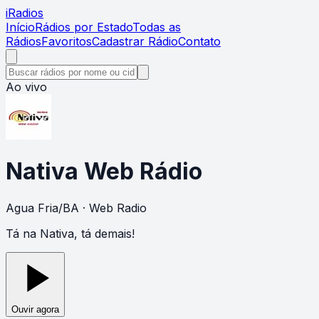
i
Radios
Início
Rádios por Estado
Todas as
Rádios
Favoritos
Cadastrar Rádio
Contato
Ao vivo
Nativa Web Rádio
Agua Fria
/
BA
· Web Radio
Tá na Nativa, tá demais!
Ouvir agora