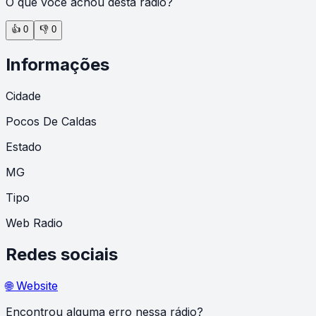
O que você achou desta rádio?
👍
0
👎
0
Informações
Cidade
Pocos De Caldas
Estado
MG
Tipo
Web Radio
Redes sociais
🌐 Website
Encontrou alguma erro nessa rádio?