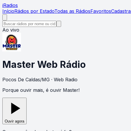
i
Radios
Início
Rádios por Estado
Todas as Rádios
Favoritos
Cadastra
Ao vivo
Master Web Rádio
Pocos De Caldas
/
MG
· Web Radio
Porque ouvir mais, é ouvir Master!
Ouvir agora