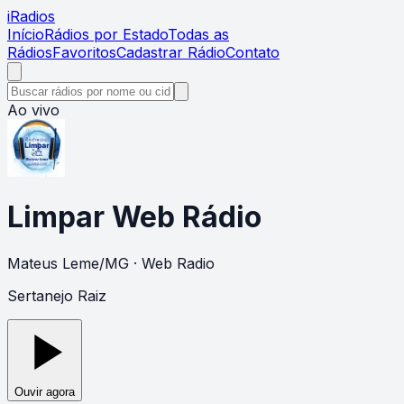
i
Radios
Início
Rádios por Estado
Todas as
Rádios
Favoritos
Cadastrar Rádio
Contato
Ao vivo
Limpar Web Rádio
Mateus Leme
/
MG
· Web Radio
Sertanejo Raiz
Ouvir agora