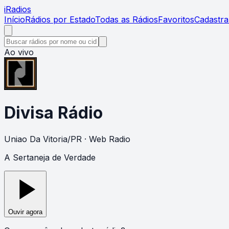
i
Radios
Início
Rádios por Estado
Todas as Rádios
Favoritos
Cadastra
Ao vivo
Divisa Rádio
Uniao Da Vitoria
/
PR
· Web Radio
A Sertaneja de Verdade
Ouvir agora