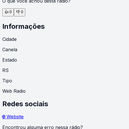
O que você achou desta rádio?
👍
0
👎
0
Informações
Cidade
Canela
Estado
RS
Tipo
Web Radio
Redes sociais
🌐 Website
Encontrou alguma erro nessa rádio?