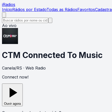
i
Radios
Início
Rádios por Estado
Todas as Rádios
Favoritos
Cadastra
Ao vivo
CTM Connected To Music
Canela
/
RS
· Web Radio
Connect now!
Ouvir agora