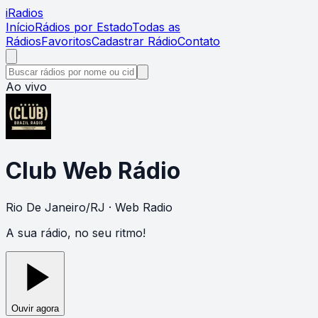
i
Radios
Início
Rádios por Estado
Todas as
Rádios
Favoritos
Cadastrar Rádio
Contato
Ao vivo
Club Web Rádio
Rio De Janeiro
/
RJ
· Web Radio
A sua rádio, no seu ritmo!
Ouvir agora