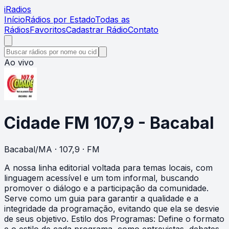
i
Radios
Início
Rádios por Estado
Todas as
Rádios
Favoritos
Cadastrar Rádio
Contato
Ao vivo
Cidade FM 107,9 - Bacabal
Bacabal
/
MA
· 107,9
· FM
A nossa linha editorial voltada para temas locais, com
linguagem acessível e um tom informal, buscando
promover o diálogo e a participação da comunidade.
Serve como um guia para garantir a qualidade e a
integridade da programação, evitando que ela se desvie
de seus objetivo. Estilo dos Programas: Define o formato
e o estilo de cada programa, como entrevistas, debates,