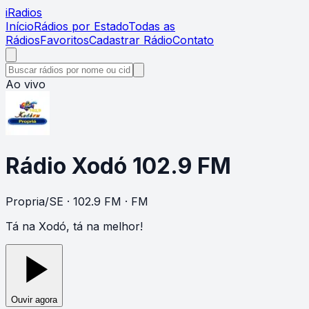
i
Radios
Início
Rádios por Estado
Todas as
Rádios
Favoritos
Cadastrar Rádio
Contato
Ao vivo
Rádio Xodó 102.9 FM
Propria
/
SE
· 102.9 FM
· FM
Tá na Xodó, tá na melhor!
Ouvir agora