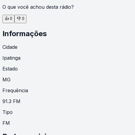
O que você achou desta rádio?
👍
0
👎
0
Informações
Cidade
Ipatinga
Estado
MG
Frequência
91.3 FM
Tipo
FM