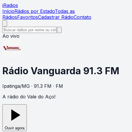
i
Radios
Início
Rádios por Estado
Todas as
Rádios
Favoritos
Cadastrar Rádio
Contato
Ao vivo
Rádio Vanguarda 91.3 FM
Ipatinga
/
MG
· 91.3 FM
· FM
A rádio do Vale do Aço!
Ouvir agora