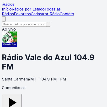
i
Radios
Início
Rádios por Estado
Todas as
Rádios
Favoritos
Cadastrar Rádio
Contato
Ao vivo
Rádio Vale do Azul 104.9
FM
Santa Carmem
/
MT
· 104.9 FM
· FM
Comunitárias