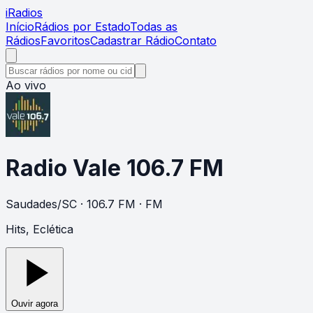
i
Radios
Início
Rádios por Estado
Todas as
Rádios
Favoritos
Cadastrar Rádio
Contato
Ao vivo
Radio Vale 106.7 FM
Saudades
/
SC
· 106.7 FM
· FM
Hits, Eclética
Ouvir agora