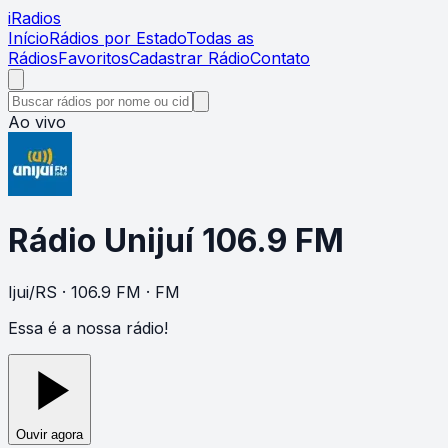
i
Radios
Início
Rádios por Estado
Todas as
Rádios
Favoritos
Cadastrar Rádio
Contato
Ao vivo
Rádio Unijuí 106.9 FM
Ijui
/
RS
· 106.9 FM
· FM
Essa é a nossa rádio!
Ouvir agora