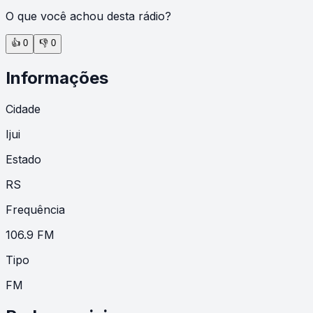
O que você achou desta rádio?
👍
0
👎
0
Informações
Cidade
Ijui
Estado
RS
Frequência
106.9 FM
Tipo
FM