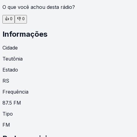
O que você achou desta rádio?
👍
0
👎
0
Informações
Cidade
Teutônia
Estado
RS
Frequência
87.5 FM
Tipo
FM