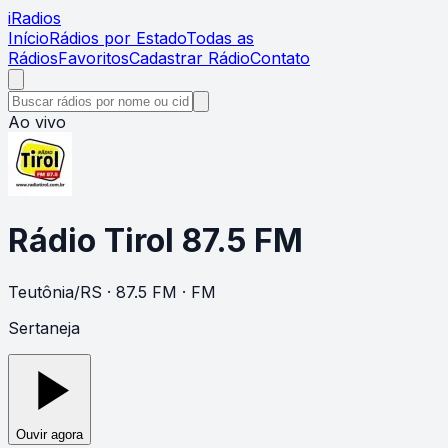
i
Radios
Início
Rádios por Estado
Todas as
Rádios
Favoritos
Cadastrar Rádio
Contato
Ao vivo
Rádio Tirol 87.5 FM
Teutônia
/
RS
· 87.5 FM
· FM
Sertaneja
Ouvir agora