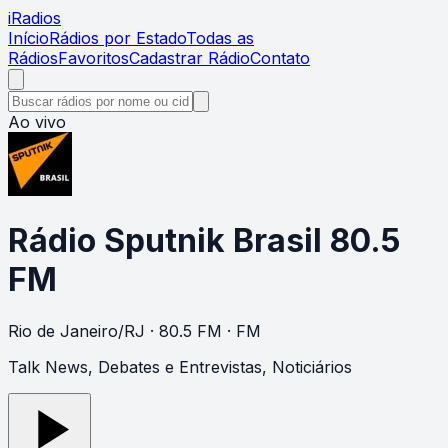
i
Radios
Início
Rádios por Estado
Todas as
Rádios
Favoritos
Cadastrar Rádio
Contato
Ao vivo
Rádio Sputnik Brasil 80.5
FM
Rio de Janeiro
/
RJ
· 80.5 FM
· FM
Talk News, Debates e Entrevistas, Noticiários