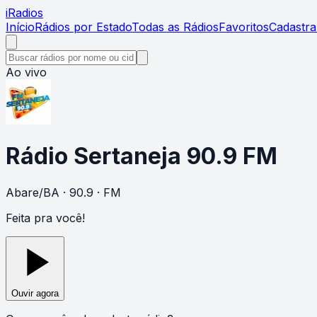
i
Radios
Início
Rádios por Estado
Todas as Rádios
Favoritos
Cadastra
Ao vivo
Rádio Sertaneja 90.9 FM
Abare
/
BA
· 90.9
· FM
Feita pra você!
Ouvir agora