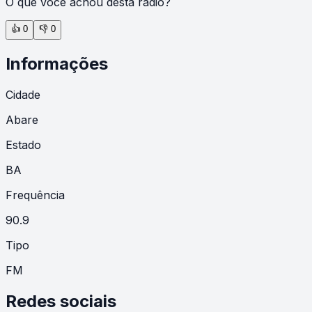
O que você achou desta rádio?
👍
0
👎
0
Informações
Cidade
Abare
Estado
BA
Frequência
90.9
Tipo
FM
Redes sociais