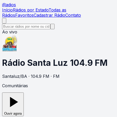
i
Radios
Início
Rádios por Estado
Todas as
Rádios
Favoritos
Cadastrar Rádio
Contato
Ao vivo
Rádio Santa Luz 104.9 FM
Santaluz
/
BA
· 104.9 FM
· FM
Comunitárias
Ouvir agora