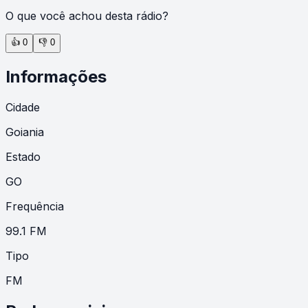
O que você achou desta rádio?
👍
0
👎
0
Informações
Cidade
Goiania
Estado
GO
Frequência
99.1 FM
Tipo
FM