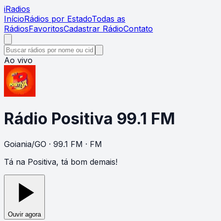
i
Radios
Início
Rádios por Estado
Todas as
Rádios
Favoritos
Cadastrar Rádio
Contato
Ao vivo
Rádio Positiva 99.1 FM
Goiania
/
GO
· 99.1 FM
· FM
Tá na Positiva, tá bom demais!
Ouvir agora