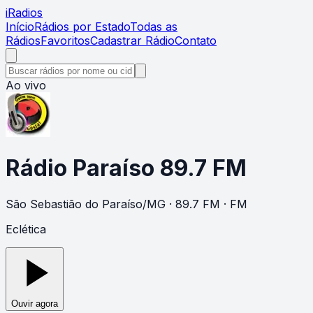
i
Radios
Início
Rádios por Estado
Todas as
Rádios
Favoritos
Cadastrar Rádio
Contato
Ao vivo
Rádio Paraíso 89.7 FM
São Sebastião do Paraíso
/
MG
· 89.7 FM
· FM
Eclética
Ouvir agora