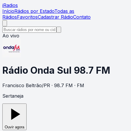
i
Radios
Início
Rádios por Estado
Todas as
Rádios
Favoritos
Cadastrar Rádio
Contato
Ao vivo
Rádio Onda Sul 98.7 FM
Francisco Beltrão
/
PR
· 98.7 FM
· FM
Sertaneja
Ouvir agora