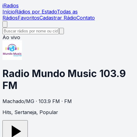
i
Radios
Início
Rádios por Estado
Todas as
Rádios
Favoritos
Cadastrar Rádio
Contato
Ao vivo
Radio Mundo Music 103.9
FM
Machado
/
MG
· 103.9 FM
· FM
Hits, Sertaneja, Popular