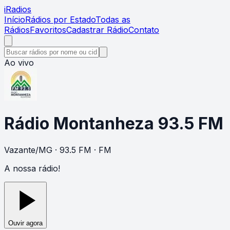
i
Radios
Início
Rádios por Estado
Todas as
Rádios
Favoritos
Cadastrar Rádio
Contato
Ao vivo
Rádio Montanheza 93.5 FM
Vazante
/
MG
· 93.5 FM
· FM
A nossa rádio!
Ouvir agora