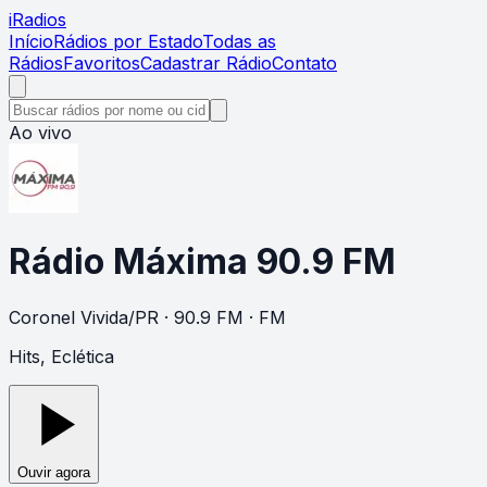
i
Radios
Início
Rádios por Estado
Todas as
Rádios
Favoritos
Cadastrar Rádio
Contato
Ao vivo
Rádio Máxima 90.9 FM
Coronel Vivida
/
PR
· 90.9 FM
· FM
Hits, Eclética
Ouvir agora