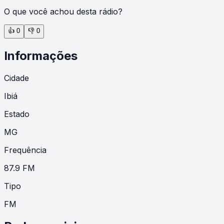
O que você achou desta rádio?
👍
0
👎
0
Informações
Cidade
Ibiá
Estado
MG
Frequência
87.9 FM
Tipo
FM