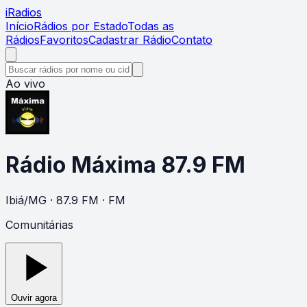
i
Radios
Início
Rádios por Estado
Todas as
Rádios
Favoritos
Cadastrar Rádio
Contato
Ao vivo
Rádio Máxima 87.9 FM
Ibiá
/
MG
· 87.9 FM
· FM
Comunitárias
Ouvir agora