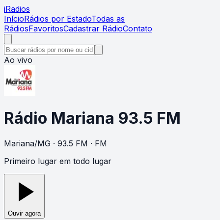
i
Radios
Início
Rádios por Estado
Todas as
Rádios
Favoritos
Cadastrar Rádio
Contato
Ao vivo
Rádio Mariana 93.5 FM
Mariana
/
MG
· 93.5 FM
· FM
Primeiro lugar em todo lugar
Ouvir agora