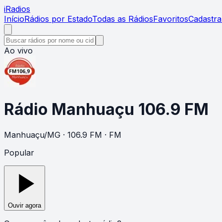
i
Radios
Início
Rádios por Estado
Todas as Rádios
Favoritos
Cadastra
Ao vivo
Rádio Manhuaçu 106.9 FM
Manhuaçu
/
MG
· 106.9 FM
· FM
Popular
Ouvir agora