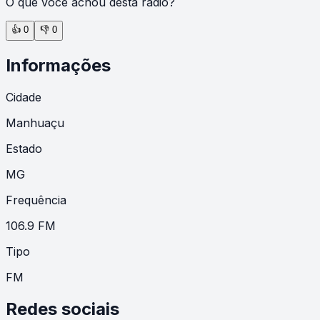
O que você achou desta rádio?
👍
0
👎
0
Informações
Cidade
Manhuaçu
Estado
MG
Frequência
106.9 FM
Tipo
FM
Redes sociais