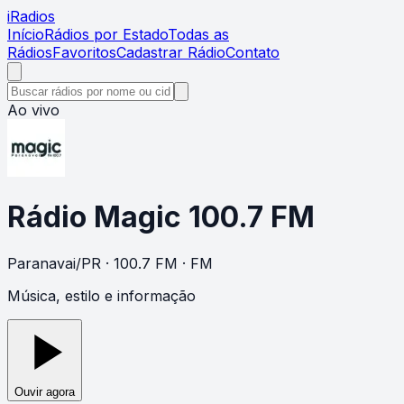
i
Radios
Início
Rádios por Estado
Todas as
Rádios
Favoritos
Cadastrar Rádio
Contato
Ao vivo
Rádio Magic 100.7 FM
Paranavai
/
PR
· 100.7 FM
· FM
Música, estilo e informação
Ouvir agora