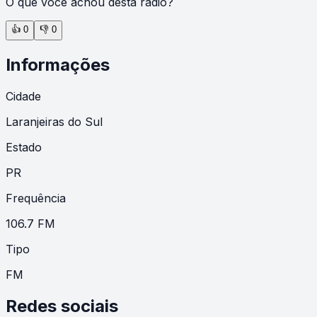
O que você achou desta rádio?
👍
0
👎
0
Informações
Cidade
Laranjeiras do Sul
Estado
PR
Frequência
106.7 FM
Tipo
FM
Redes sociais