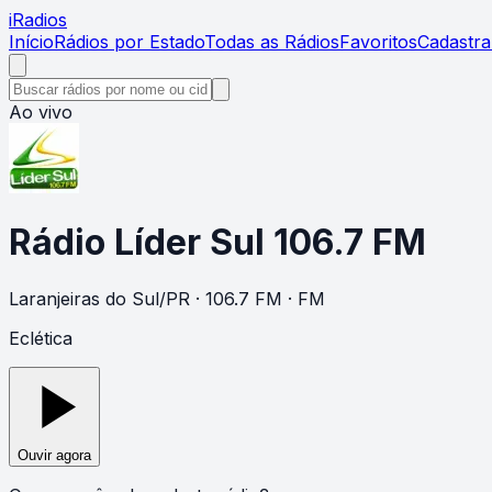
i
Radios
Início
Rádios por Estado
Todas as Rádios
Favoritos
Cadastra
Ao vivo
Rádio Líder Sul 106.7 FM
Laranjeiras do Sul
/
PR
· 106.7 FM
· FM
Eclética
Ouvir agora