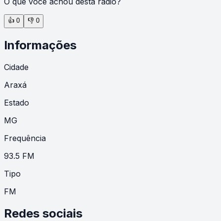
O que você achou desta rádio?
👍
0
👎
0
Informações
Cidade
Araxá
Estado
MG
Frequência
93.5 FM
Tipo
FM
Redes sociais