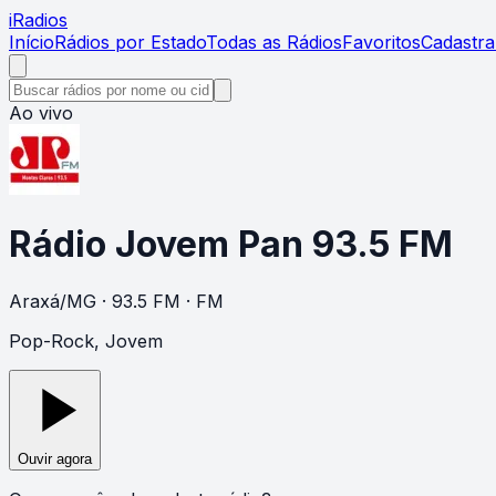
i
Radios
Início
Rádios por Estado
Todas as Rádios
Favoritos
Cadastra
Ao vivo
Rádio Jovem Pan 93.5 FM
Araxá
/
MG
· 93.5 FM
· FM
Pop-Rock, Jovem
Ouvir agora