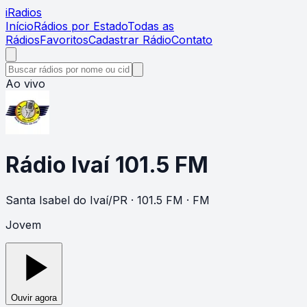
i
Radios
Início
Rádios por Estado
Todas as
Rádios
Favoritos
Cadastrar Rádio
Contato
Ao vivo
Rádio Ivaí 101.5 FM
Santa Isabel do Ivaí
/
PR
· 101.5 FM
· FM
Jovem
Ouvir agora