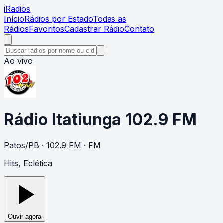
i
Radios
Início
Rádios por Estado
Todas as
Rádios
Favoritos
Cadastrar Rádio
Contato
Ao vivo
Rádio Itatiunga 102.9 FM
Patos
/
PB
· 102.9 FM
· FM
Hits, Eclética
Ouvir agora