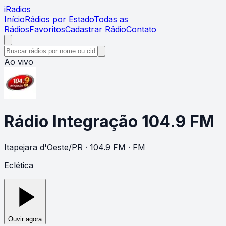
i
Radios
Início
Rádios por Estado
Todas as
Rádios
Favoritos
Cadastrar Rádio
Contato
Ao vivo
Rádio Integração 104.9 FM
Itapejara d'Oeste
/
PR
· 104.9 FM
· FM
Eclética
Ouvir agora