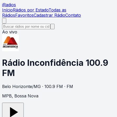
i
Radios
Início
Rádios por Estado
Todas as
Rádios
Favoritos
Cadastrar Rádio
Contato
Ao vivo
Rádio Inconfidência 100.9
FM
Belo Horizonte
/
MG
· 100.9 FM
· FM
MPB, Bossa Nova