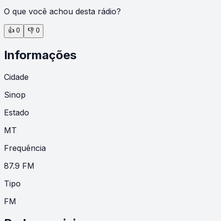
O que você achou desta rádio?
👍
0
👎
0
Informações
Cidade
Sinop
Estado
MT
Frequência
87.9 FM
Tipo
FM