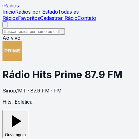
i
Radios
Início
Rádios por Estado
Todas as
Rádios
Favoritos
Cadastrar Rádio
Contato
Ao vivo
Rádio Hits Prime 87.9 FM
Sinop
/
MT
· 87.9 FM
· FM
Hits, Eclética
Ouvir agora