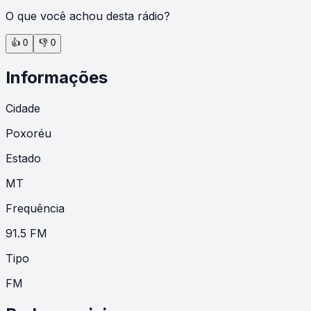
O que você achou desta rádio?
👍
0
👎
0
Informações
Cidade
Poxoréu
Estado
MT
Frequência
91.5 FM
Tipo
FM