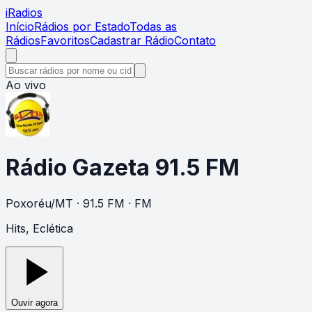
i
Radios
Início
Rádios por Estado
Todas as
Rádios
Favoritos
Cadastrar Rádio
Contato
Ao vivo
Rádio Gazeta 91.5 FM
Poxoréu
/
MT
· 91.5 FM
· FM
Hits, Eclética
Ouvir agora