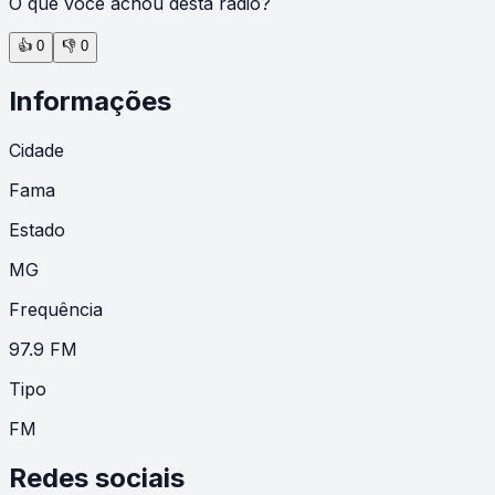
O que você achou desta rádio?
👍
0
👎
0
Informações
Cidade
Fama
Estado
MG
Frequência
97.9 FM
Tipo
FM
Redes sociais