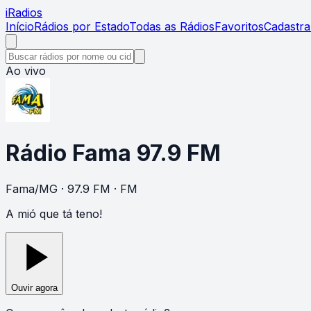
i
Radios
Início
Rádios por Estado
Todas as Rádios
Favoritos
Cadastra
Ao vivo
Rádio Fama 97.9 FM
Fama
/
MG
· 97.9 FM
· FM
A mió que tá teno!
Ouvir agora