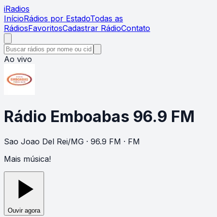
i
Radios
Início
Rádios por Estado
Todas as
Rádios
Favoritos
Cadastrar Rádio
Contato
Ao vivo
Rádio Emboabas 96.9 FM
Sao Joao Del Rei
/
MG
· 96.9 FM
· FM
Mais música!
Ouvir agora