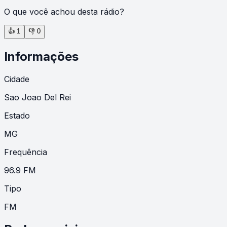
O que você achou desta rádio?
👍
1
👎
0
Informações
Cidade
Sao Joao Del Rei
Estado
MG
Frequência
96.9 FM
Tipo
FM