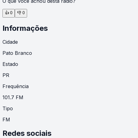
O que você achou desta rádio?
👍
0
👎
0
Informações
Cidade
Pato Branco
Estado
PR
Frequência
101.7 FM
Tipo
FM
Redes sociais