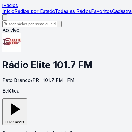
i
Radios
Início
Rádios por Estado
Todas as Rádios
Favoritos
Cadastra
Ao vivo
Rádio Elite 101.7 FM
Pato Branco
/
PR
· 101.7 FM
· FM
Eclética
Ouvir agora