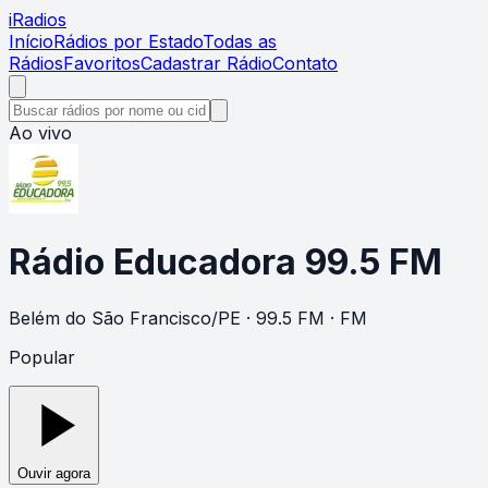
i
Radios
Início
Rádios por Estado
Todas as
Rádios
Favoritos
Cadastrar Rádio
Contato
Ao vivo
Rádio Educadora 99.5 FM
Belém do São Francisco
/
PE
· 99.5 FM
· FM
Popular
Ouvir agora